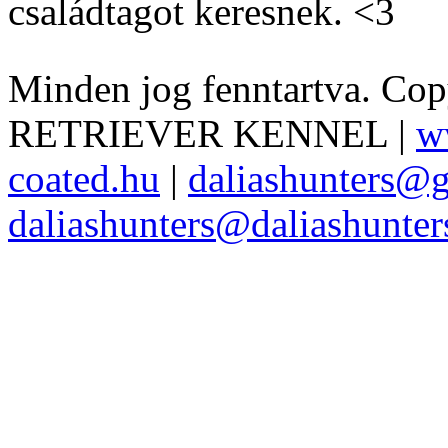
családtagot keresnek. <3
Minden jog fenntartva. Co
RETRIEVER KENNEL |
w
coated.hu
|
daliashunters@
daliashunters@daliashunte