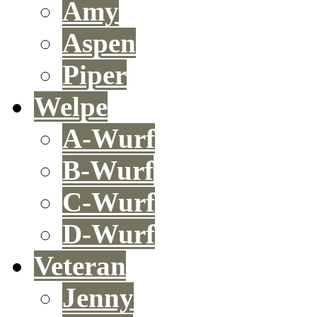
Amy
Aspen
Piper
Welpe
A-Wurf
B-Wurf
C-Wurf
D-Wurf
Veteran
Jenny