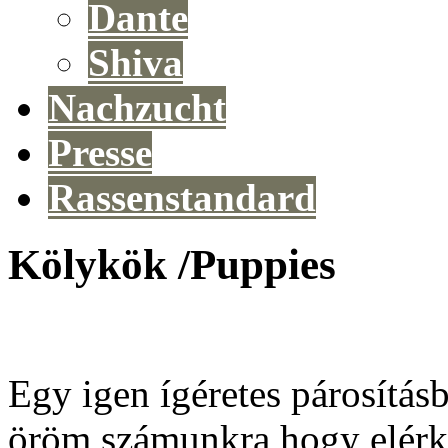
Dante
Shiva
Nachzucht
Presse
Rassenstandard
Kölykök /Puppies
Egy igen ígéretes párosításb
öröm számunkra hogy elérkez