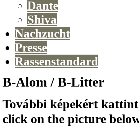
Dante
Shiva
Nachzucht
Presse
Rassenstandard
B-Alom / B-Litter
További képekért kattint
click on the picture belo