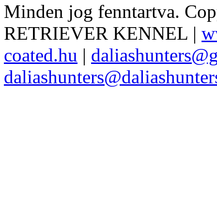
Minden jog fenntartva. Co
RETRIEVER KENNEL |
w
coated.hu
|
daliashunters@
daliashunters@daliashunte