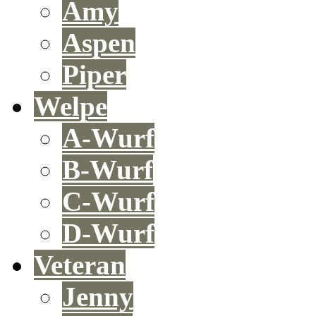
Amy
Aspen
Piper
Welpe
A-Wurf
B-Wurf
C-Wurf
D-Wurf
Veteran
Jenny