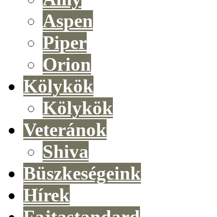
Aspen
Piper
Orion
Kölykök
Kölykök
Veteránok
Shiva
Büszkeségeink
Hírek
Fajtastandard