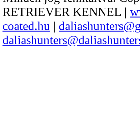
RETRIEVER KENNEL |
w
coated.hu
|
daliashunters@
daliashunters@daliashunte