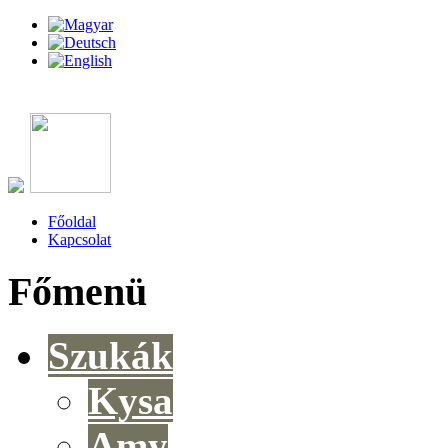
Főoldal
Kapcsolat
Főmenü
Szukák
Kysa
Amy