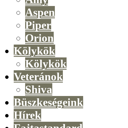
Aspen
Piper
Orion
Kölykök
Kölykök
Veteránok
Shiva
Büszkeségeink
Hírek
Fajtastandard