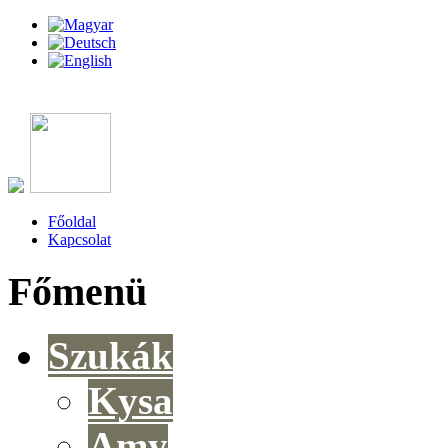
Főoldal
Kapcsolat
Főmenü
Szukák
Kysa
Amy