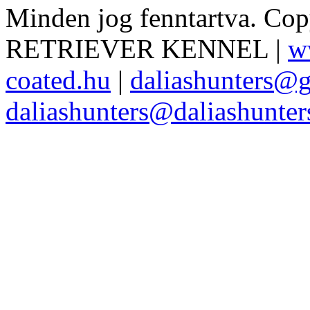
Minden jog fenntartva. Co
RETRIEVER KENNEL |
w
coated.hu
|
daliashunters@
daliashunters@daliashunte