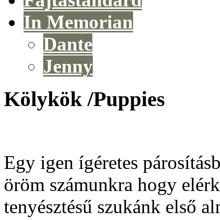
In Memorian
Dante
Jenny
Kölykök /Puppies
Egy igen ígéretes párosításb
öröm számunkra hogy elérkez
tenyésztésű szukánk első al