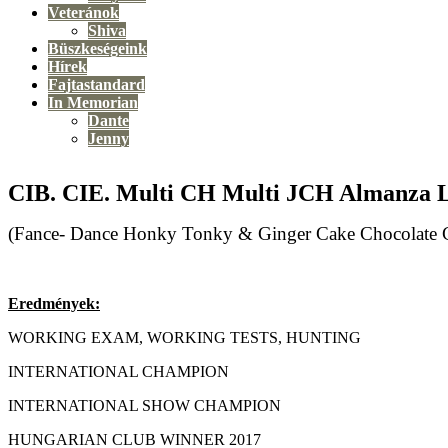
Veteránok
Shiva
Büszkeségeink
Hírek
Fajtastandard
In Memorian
Dante
Jenny
CIB. CIE. Multi CH Multi JCH Almanza L
(Fance- Dance Honky Tonky & Ginger Cake Chocolate 
Eredmények:
WORKING EXAM, WORKING TESTS, HUNTING
INTERNATIONAL CHAMPION
INTERNATIONAL SHOW CHAMPION
HUNGARIAN CLUB WINNER 2017