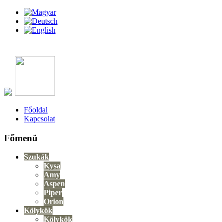
Főoldal
Kapcsolat
Főmenü
Szukák
Kysa
Amy
Aspen
Piper
Orion
Kölykök
Kölykök